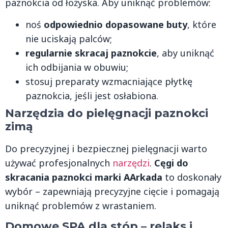
paznokcia od łożyska. Aby uniknąć problemów:
noś
odpowiednio dopasowane buty
, które
nie uciskają palców;
regularnie skracaj paznokcie
, aby uniknąć
ich odbijania w obuwiu;
stosuj preparaty wzmacniające płytkę
paznokcia, jeśli jest osłabiona.
Narzędzia do pielęgnacji paznokci
zimą
Do precyzyjnej i bezpiecznej pielęgnacji warto
używać profesjonalnych
narzędzi
.
Cęgi do
skracania paznokci marki AArkada
to doskonały
wybór – zapewniają precyzyjne cięcie i pomagają
uniknąć problemów z wrastaniem.
Domowe SPA dla stóp – relaks i