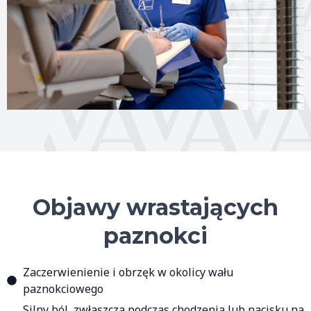
Objawy wrastających
paznokci
Zaczerwienienie i obrzęk w okolicy wału
paznokciowego
Silny ból, zwłaszcza podczas chodzenia lub nacisku na